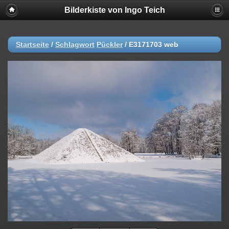
Bilderkiste von Ingo Teich
Startseite
/
Schlagwort
Pückler
/
E3171703 web