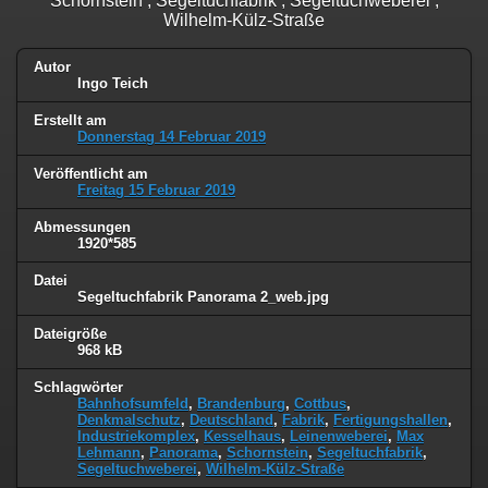
Schornstein , Segeltuchfabrik , Segeltuchweberei ,
Wilhelm-Külz-Straße
Autor
Ingo Teich
Erstellt am
Donnerstag 14 Februar 2019
Veröffentlicht am
Freitag 15 Februar 2019
Abmessungen
1920*585
Datei
Segeltuchfabrik Panorama 2_web.jpg
Dateigröße
968 kB
Schlagwörter
Bahnhofsumfeld
,
Brandenburg
,
Cottbus
,
Denkmalschutz
,
Deutschland
,
Fabrik
,
Fertigungshallen
,
Industriekomplex
,
Kesselhaus
,
Leinenweberei
,
Max
Lehmann
,
Panorama
,
Schornstein
,
Segeltuchfabrik
,
Segeltuchweberei
,
Wilhelm-Külz-Straße