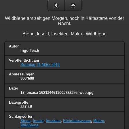
Wildbiene am zeitigen Morgen, noch in Kältestarre von der
Nacht.
Biene, Insekt, Insekten, Makro, Wildbiene
Autor
Ingo Teich
Veröffentlicht am
Sonntag 31 März 2013
Abmessungen
800*600
Datei
17_picasa-5621344619005722386_web.jpg
Dateigröße
227 kB
Schlagwörter
Biene
,
Insekt
,
Insekten
,
Kleinlebewesen
,
Makro
,
Wildbiene