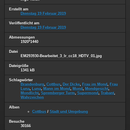
Erstellt am
Dienstag 19 Februar 2019
Veröffentlicht am
Dienstag 19 Februar 2019
Abmessungen
1920*1440
Datei
EM293930-Bearbeitet_3_lr_cc18_HDTV_01.jpg
Dateigröße
1341 kB
Schlagwörter
Brandenburg
,
Cottbus
,
Der Dicke
,
Frau im Mond
,
Frau
Luna
,
Luna
,
Mann im Mond
,
Mond
,
Mondgesicht
,
Mondlicht
,
Spremberger Turm
,
Supermond
,
Trabant
,
Wahrzeichen
Alben
Cottbus
/
Stadt und Umgebung
Besuche
30166