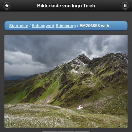
Bilderkiste von Ingo Teich
Startseite
/
Schlagwort
Stimmung
/
EM206858 web