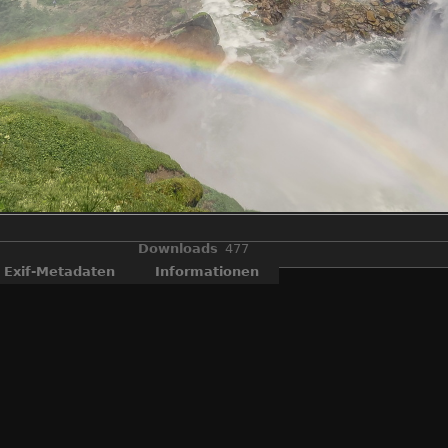
Downloads
477
Exif-Metadaten
Informationen
Im 16 : 9 Bildformat
Mit einer Fallhöhe von 380 Metern sind die
sserfälle die höchsten Wasserfälle Europas und zählen zu den eindr
Naturschauspielen der Welt.
, Krimmler Ache, Krimmler Wasserfälle, Nationalpark Hohe Tauern, Ö