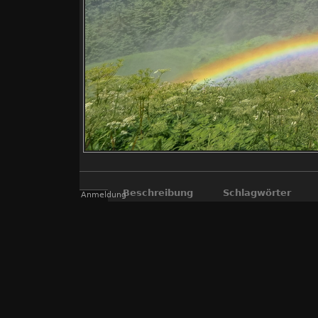
Beschreibung
Schlagwörter
Anmeldung
Krimmler Wa
Alpen, Gletscherbach, Krimml