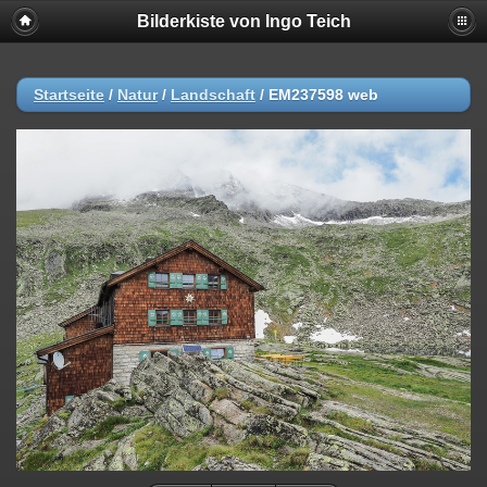
Bilderkiste von Ingo Teich
Startseite
/
Natur
/
Landschaft
/
EM237598 web