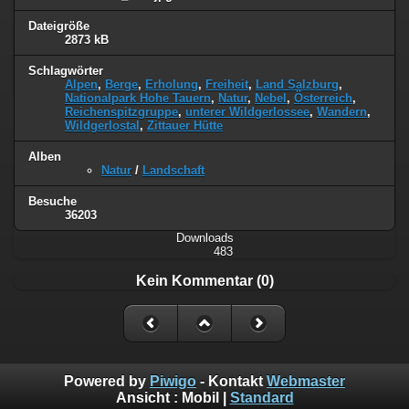
Dateigröße
2873 kB
Schlagwörter
Alpen
,
Berge
,
Erholung
,
Freiheit
,
Land Salzburg
,
Nationalpark Hohe Tauern
,
Natur
,
Nebel
,
Österreich
,
Reichenspitzgruppe
,
unterer Wildgerlossee
,
Wandern
,
Wildgerlostal
,
Zittauer Hütte
Alben
Natur
/
Landschaft
Besuche
36203
Downloads
483
Kein Kommentar (0)
Powered by
Piwigo
- Kontakt
Webmaster
Ansicht :
Mobil
|
Standard