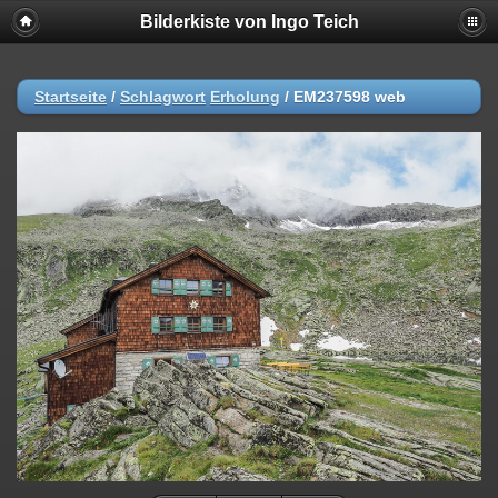
Bilderkiste von Ingo Teich
Startseite
/
Schlagwort
Erholung
/
EM237598 web