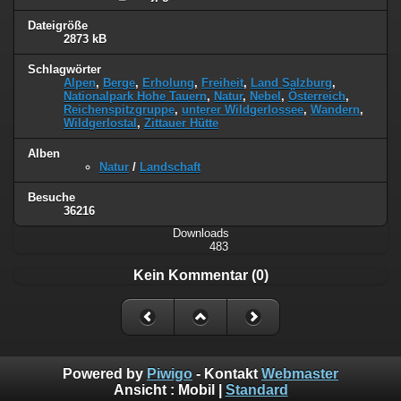
Dateigröße
2873 kB
Schlagwörter
Alpen
,
Berge
,
Erholung
,
Freiheit
,
Land Salzburg
,
Nationalpark Hohe Tauern
,
Natur
,
Nebel
,
Österreich
,
Reichenspitzgruppe
,
unterer Wildgerlossee
,
Wandern
,
Wildgerlostal
,
Zittauer Hütte
Alben
Natur
/
Landschaft
Besuche
36216
Downloads
483
Kein Kommentar (0)
Powered by
Piwigo
- Kontakt
Webmaster
Ansicht :
Mobil
|
Standard