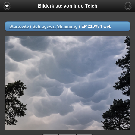
Bilderkiste von Ingo Teich
Startseite
/
Schlagwort
Stimmung
/
EM210934 web