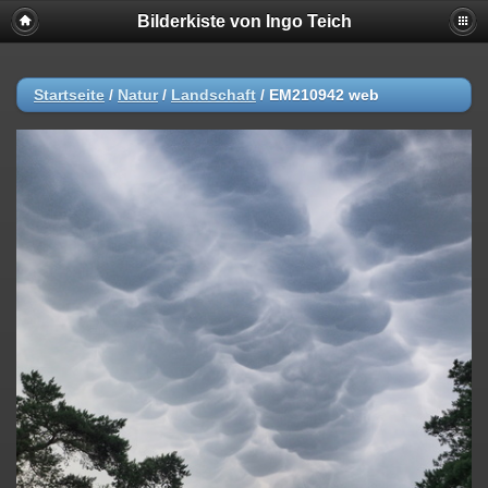
Bilderkiste von Ingo Teich
Startseite
/
Natur
/
Landschaft
/
EM210942 web