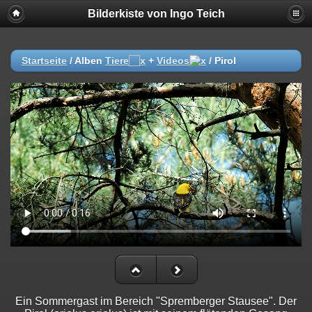
Bilderkiste von Ingo Teich
Startseite
/ Alben
Tiere
+
Videos
/
Pirol
Ein Sommergast im Bereich "Spremberger Stausee". Der