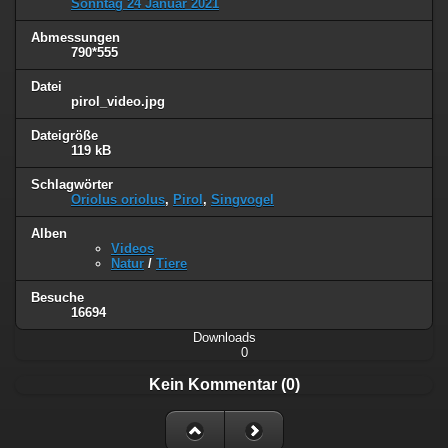
Sonntag 24 Januar 2021
Abmessungen
790*555
Datei
pirol_video.jpg
Dateigröße
119 kB
Schlagwörter
Oriolus oriolus
,
Pirol
,
Singvogel
Alben
Videos
Natur
/
Tiere
Besuche
16694
Downloads
0
Kein Kommentar (0)