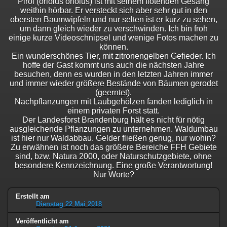
Pirol (oriolus oriolus) ist mit seinem flötenden Gesang
weithin hörbar. Er versteckt sich aber sehr gut in den
obersten Baumwipfeln und nur selten ist er kurz zu sehen,
um dann gleich wieder zu verschwinden. Ich bin froh
einige kurze Videoschnipsel und wenige Fotos machen zu
können.
Ein wunderschönes Tier, mit zitronengelben Gefieder. Ich
hoffe der Gast kommt uns auch die nächsten Jahre
besuchen, denn es wurden in den letzten Jahren immer
und immer wieder größere Bestände von Bäumen gerodet
(geerntet).
Nachpflanzungen mit Laubgehölzen fanden lediglich in
einem privaten Forst statt.
Der Landesforst Brandenburg hält es nicht für nötig
ausgleichende Pflanzungen zu unternehmen. Waldumbau
ist hier nur Waldabbau. Gelder fließen genug, nur wohin?
Zu erwähnen ist noch das größere Bereiche FFH Gebiete
sind, bzw. Natura 2000, oder Naturschutzgebiete, ohne
besondere Kennzeichnung. Eine große Verantwortung!
Nur Worte?
Erstellt am
Dienstag 22 Mai 2018
Veröffentlicht am