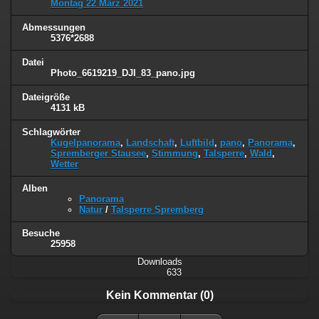
Montag 22 März 2021
Abmessungen
5376*2688
Datei
Photo_6619219_DJI_83_pano.jpg
Dateigröße
4131 kB
Schlagwörter
Kugelpanorama
,
Landschaft
,
Luftbild
,
pano
,
Panorama
,
Spremberger Stausee
,
Stimmung
,
Talsperre
,
Wald
,
Wetter
Alben
Panorama
Natur
/
Talsperre Spremberg
Besuche
25958
Downloads
633
Kein Kommentar (0)