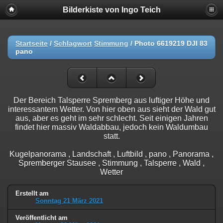
Bilderkiste von Ingo Teich
Startseite
/
Schlagwort
Stimmung
/
Photo 6619219 DJI 83
pano
Der Bereich Talsperre Spremberg aus luftiger Höhe und
interessantem Wetter. Von hier oben aus sieht der Wald gut
aus, aber es geht im sehr schlecht. Seit einigen Jahren
findet hier massiv Waldabbau, jedoch kein Waldumbau
statt.
Kugelpanorama , Landschaft , Luftbild , pano , Panorama ,
Spremberger Stausee , Stimmung , Talsperre , Wald ,
Wetter
Erstellt am
Sonntag 21 März 2021
Veröffentlicht am