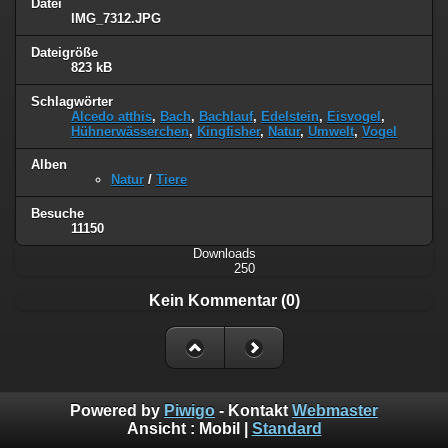
Datei
IMG_7312.JPG
Dateigröße
823 kB
Schlagwörter
Alcedo atthis
,
Bach
,
Bachlauf
,
Edelstein
,
Eisvogel
,
Hühnerwässerchen
,
Kingfisher
,
Natur
,
Umwelt
,
Vogel
Alben
Natur
/
Tiere
Besuche
11150
Downloads
250
Kein Kommentar (0)
Powered by
Piwigo
- Kontakt
Webmaster
Ansicht :
Mobil
|
Standard