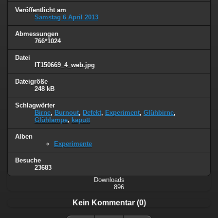
Veröffentlicht am
Samstag 6 April 2013
Abmessungen
766*1024
Datei
IT150669_4_web.jpg
Dateigröße
248 kB
Schlagwörter
Birne
,
Burnout
,
Defekt
,
Experiment
,
Glühbirne
,
Glühlampe
,
kaputt
Alben
Experimente
Besuche
23683
Downloads
896
Kein Kommentar (0)