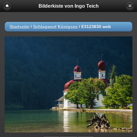
Bilderkiste von Ingo Teich
Startseite
/
Schlagwort
Königsee
/
E3123830 web