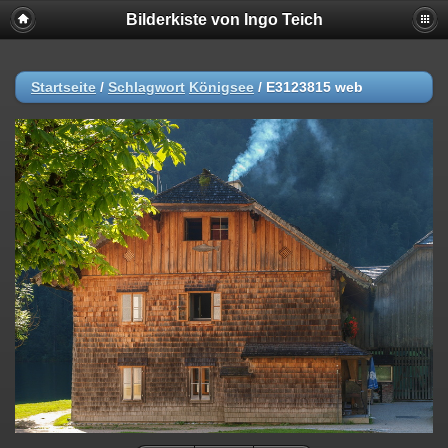
Bilderkiste von Ingo Teich
Startseite
/
Schlagwort
Königsee
/
E3123815 web