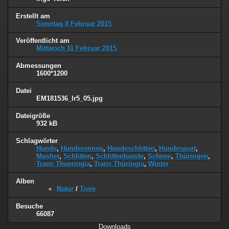
Erstellt am
Sonntag 8 Februar 2015
Veröffentlicht am
Mittwoch 11 Februar 2015
Abmessungen
1600*1200
Datei
EM181536_lr5_05.jpg
Dateigröße
932 kB
Schlagwörter
Hunde
,
Hunderennen
,
Hundeschlitten
,
Hundesport
,
Musher
,
Schlitten
,
Schlittenhunde
,
Schnee
,
Thüringen
,
Trans Thueringia
,
Trans Thüringia
,
Winter
Alben
Natur
/
Tiere
Besuche
66087
Downloads