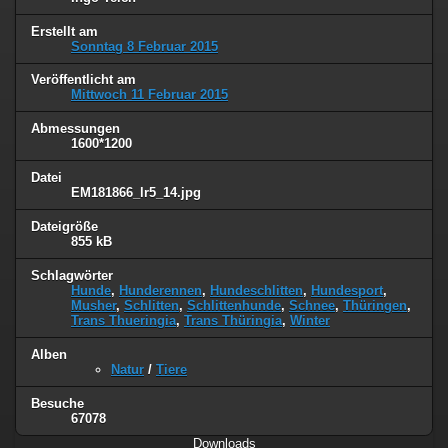
Erstellt am
Sonntag 8 Februar 2015
Veröffentlicht am
Mittwoch 11 Februar 2015
Abmessungen
1600*1200
Datei
EM181866_lr5_14.jpg
Dateigröße
855 kB
Schlagwörter
Hunde
,
Hunderennen
,
Hundeschlitten
,
Hundesport
,
Musher
,
Schlitten
,
Schlittenhunde
,
Schnee
,
Thüringen
,
Trans Thueringia
,
Trans Thüringia
,
Winter
Alben
Natur
/
Tiere
Besuche
67078
Downloads