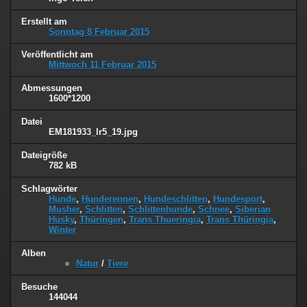
Erstellt am
Sonntag 8 Februar 2015
Veröffentlicht am
Mittwoch 11 Februar 2015
Abmessungen
1600*1200
Datei
EM181933_lr5_19.jpg
Dateigröße
782 kB
Schlagwörter
Hunde
,
Hunderennen
,
Hundeschlitten
,
Hundesport
,
Musher
,
Schlitten
,
Schlittenhunde
,
Schnee
,
Siberian
Husky
,
Thüringen
,
Trans Thueringia
,
Trans Thüringia
,
Winter
Alben
Natur
/
Tiere
Besuche
144044