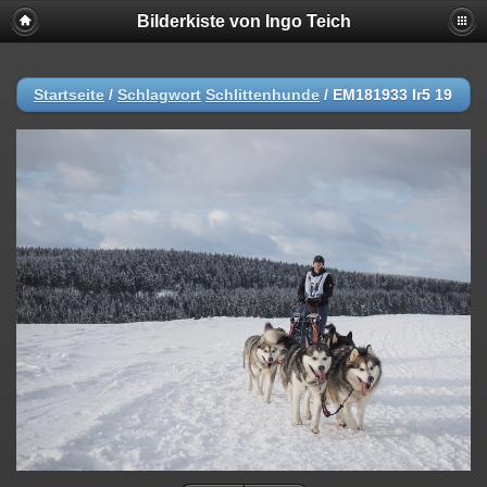
Bilderkiste von Ingo Teich
Startseite
/
Schlagwort
Schlittenhunde
/
EM181933 lr5 19