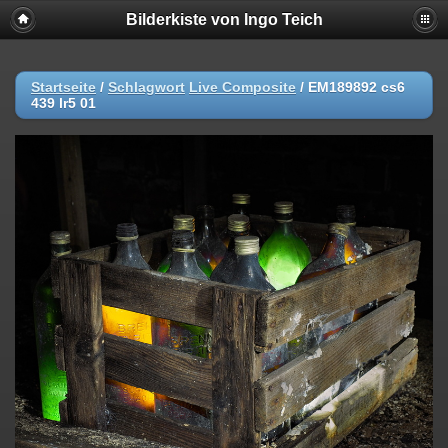
Bilderkiste von Ingo Teich
Startseite
/
Schlagwort
Live Composite
/
EM189892 cs6
439 lr5 01