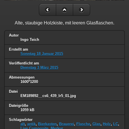
Alte, staubige Holzkiste, mit leeren Glasflaschen.
Autor
Ingo Teich
Erstellt am
Sonntag 18 Januar 2015
Veröffentlicht am
Dienstag 3 März 2015
Abmessungen
1600*1200
Datei
EM189892__cs6_439_lr5_01.jpg
Dateigröße
1059 kB
Schlagwörter
alt
,
antik
,
Bierkasten
,
Brauerei
,
Flasche
,
Glas
,
Holz
,
LC
,
Live Composite
,
Merkur