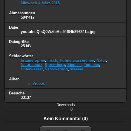
Mittwoch 4 März 2015
Abmessungen
594*417
Datei
youtube-QisQJWzfoVc-54f64b896341a.jpg
Dateigröße
25 kB
Schlagwörter
braune Spree
,
Fisch
,
Hühnerwässerchen
,
Natur
,
Naturschutz
,
Spremberg
,
Stausee
,
Tagebau
,
Unterwasser
,
Verockerung
,
Wasser
Alben
Videos
Besuche
33137
Downloads
0
Kein Kommentar (0)