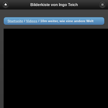
Bilderkiste von Ingo Teich
Startseite
/
Videos
/
10m weiter, wie eine andere Welt