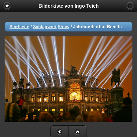
Bilderkiste von Ingo Teich
Startseite
/
Schlagwort
Show
/
Jahrhundertflut Benefiz