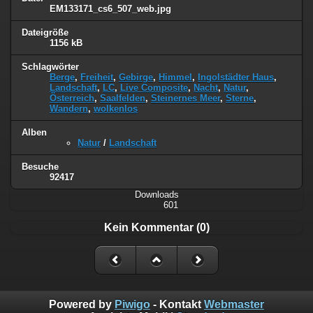
EM133171_cs6_507_web.jpg
Dateigröße
1156 kB
Schlagwörter
Berge
,
Freiheit
,
Gebirge
,
Himmel
,
Ingolstädter Haus
,
Landschaft
,
LC
,
Live Composite
,
Nacht
,
Natur
,
Österreich
,
Saalfelden
,
Steinernes Meer
,
Sterne
,
Wandern
,
wolkenlos
Alben
Natur
/
Landschaft
Besuche
92417
Downloads
601
Kein Kommentar (0)
Powered by
Piwigo
- Kontakt
Webmaster