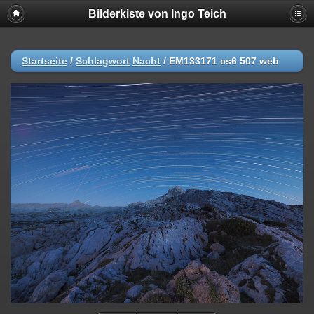
Bilderkiste von Ingo Teich
Startseite
/
Schlagwort
Nacht
/
EM133171 cs6 507 web