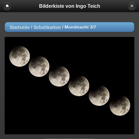
Bilderkiste von Ingo Teich
Startseite
/
Schuhkarton
/
Mondnacht 3/7