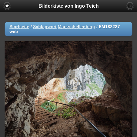
Bilderkiste von Ingo Teich
Startseite
/
Schlagwort
Markschellenberg
/
EM182227
web