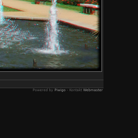
Powered by
Piwigo
- Kontakt
Webmaster
lyphen Bildern umgewandelt wurden. Ein
s genügt eine einfache rot/blau Brille.