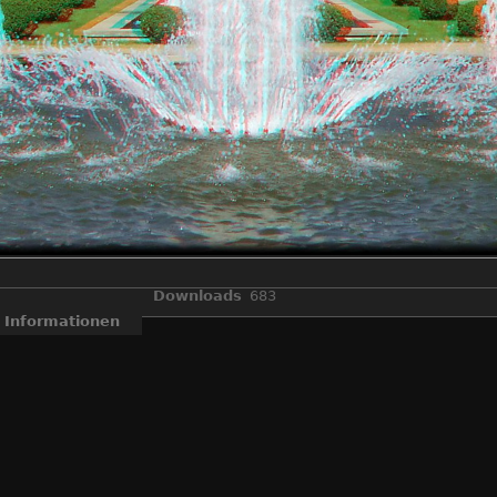
Downloads
683
Informationen
eal3d W3" gemacht wurden und dann im "StereoPhoto Maker" zu Anag
essierte die Bilder sehen, ohne spezielle Monitore, oder Kreuzblick. E
3D
,
Anaglyphen
,
Fuji Real 3D W3
,
Stereo