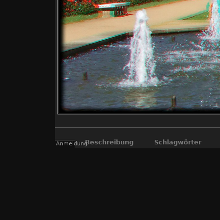
Beschreibung
Schlagwörter
Anmeldung
"echte" 3D Fotos, die mit der "Fuji R
Kompromiss, aber so können viele Inter