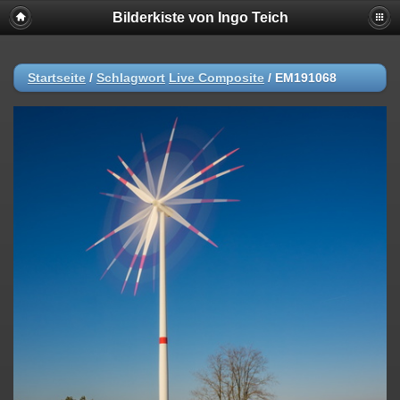
Bilderkiste von Ingo Teich
Startseite
/
Schlagwort
Live Composite
/
EM191068