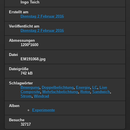
Ingo Teich
Erstellt am
Dienstag 2 Februar 2016
Veröffentlicht am
Dienstag 2 Februar 2016
Abmessungen
1200*1600
Datei
EM191068.jpg
Dateigröße
742 kB
Schlagwörter
Bewegung
,
Doppelbelichtung
,
Energie
,
LC
,
Live
Composite
,
Mehrfachbelichtung
,
Rotor
,
Sandwich
,
Strom
,
Windrad
Alben
Experimente
Besuche
32717