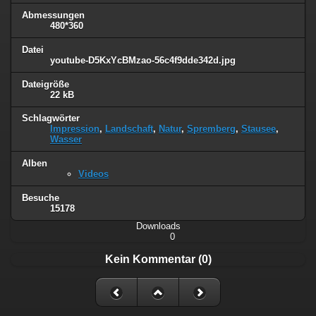
Abmessungen
480*360
Datei
youtube-D5KxYcBMzao-56c4f9dde342d.jpg
Dateigröße
22 kB
Schlagwörter
Impression
,
Landschaft
,
Natur
,
Spremberg
,
Stausee
,
Wasser
Alben
Videos
Besuche
15178
Downloads
0
Kein Kommentar (0)