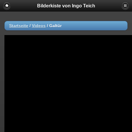
Bilderkiste von Ingo Teich
Startseite
/
Videos
/
Galtür