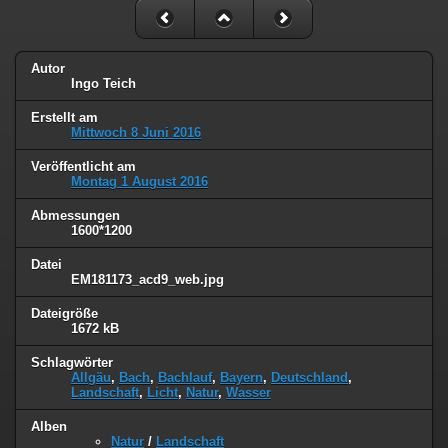
Autor
Ingo Teich
Erstellt am
Mittwoch 8 Juni 2016
Veröffentlicht am
Montag 1 August 2016
Abmessungen
1600*1200
Datei
EM181173_acd9_web.jpg
Dateigröße
1672 kB
Schlagwörter
Allgäu
,
Bach
,
Bachlauf
,
Bayern
,
Deutschland
,
Landschaft
,
Licht
,
Natur
,
Wasser
Alben
Natur
/
Landschaft