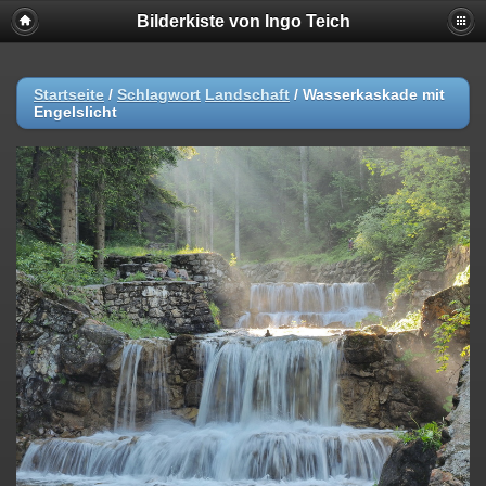
Bilderkiste von Ingo Teich
Startseite
/
Schlagwort
Landschaft
/
Wasserkaskade mit
Engelslicht