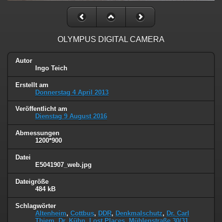
OLYMPUS DIGITAL CAMERA
Autor
Ingo Teich
Erstellt am
Donnerstag 4 April 2013
Veröffentlicht am
Dienstag 9 August 2016
Abmessungen
1200*900
Datei
E5041907_web.jpg
Dateigröße
484 kB
Schlagwörter
Altenheim
,
Cottbus
,
DDR
,
Denkmalschutz
,
Dr. Carl
Thiem
,
Dr. Kühn
,
Lost Places
,
Mühlenstraße 30/31
,