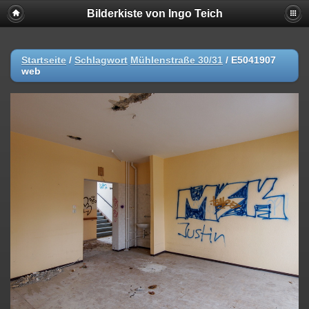
Bilderkiste von Ingo Teich
Startseite
/
Schlagwort
Mühlenstraße 30/31
/
E5041907
web