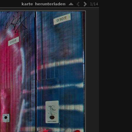
karte
herunterladen
1/14