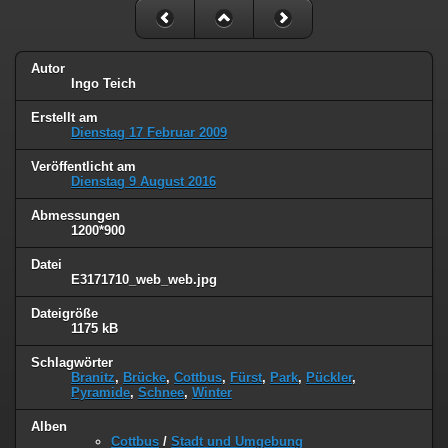
Autor
Ingo Teich
Erstellt am
Dienstag 17 Februar 2009
Veröffentlicht am
Dienstag 9 August 2016
Abmessungen
1200*900
Datei
E3171710_web_web.jpg
Dateigröße
1175 kB
Schlagwörter
Branitz
,
Brücke
,
Cottbus
,
Fürst
,
Park
,
Pückler
,
Pyramide
,
Schnee
,
Winter
Alben
Cottbus
/
Stadt und Umgebung