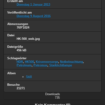
Erstellt am
Dienstag 1 Januar 2013
Veröffentlicht am
Dienstag 9 August 2016
Abmessungen
769*1024
Datei
HK-500_web.jpg
Dateigröße
456 kB
Schlagwörter
HDR
,
HK500
,
Krisenvorsorge
,
Notbeleuchtung
,
Petroleum
,
Petromax
,
Starklichtlampe
Alben
Still
Besuche
21271
Downloads
735