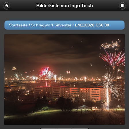
Bilderkiste von Ingo Teich
Startseite
/
Schlagwort
Silvester
/
EM110020 CS6 90