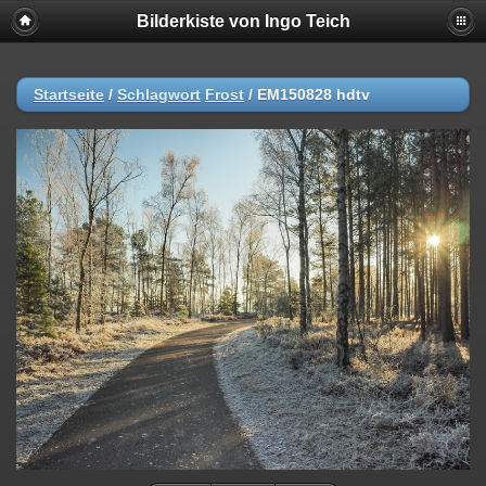
Bilderkiste von Ingo Teich
Startseite
/
Schlagwort
Frost
/
EM150828 hdtv