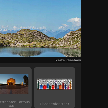
karte
diashow
tstheater Cottbus
Flaschenfenster3
360