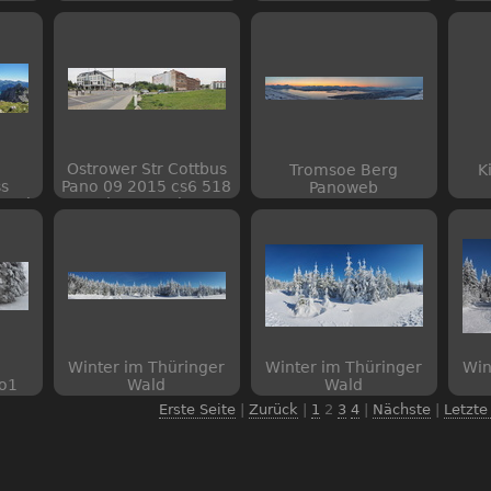
Ostrower Str Cottbus
Tromsoe Berg
K
s
Pano 09 2015 cs6 518
Panoweb
2 web
lr5 01 web
Winter im Thüringer
Winter im Thüringer
Win
no1
Wald
Wald
Erste Seite
|
Zurück
|
1
2
3
4
|
Nächste
|
Letzte