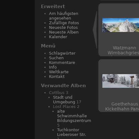
Erweitert
Am häufigsten
angesehen
Zufällige Fotos
Neueste Fotos
Neueste Alben
Kalender
Menü
Watzmann
Wimbachgries
Schlagwörter
Koenigsee Pano-
Suchen
Kommentare
Info
Weltkarte
Kontakt
Verwandte Alben
Cottbus
3
Stadt und
Umgebung
17
Goethehaus
Lost Places
2
Kickelhahn Pa
alte
Schwimmhalle
Bildungszentrum
5
Tuchkontor
Lieberoser Str.