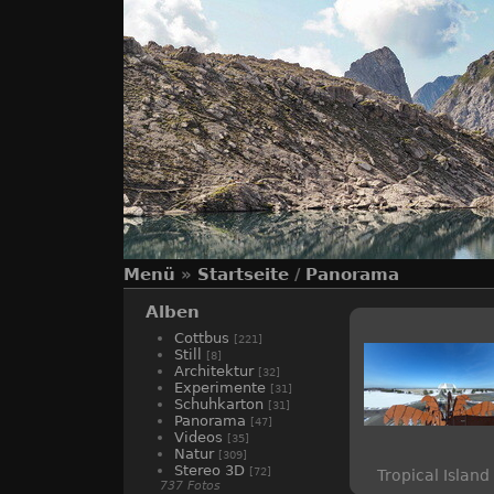
Menü
»
Startseite
/
Panorama
Alben
Cottbus
[221]
Still
[8]
Architektur
[32]
Experimente
[31]
Schuhkarton
[31]
Panorama
[47]
Videos
[35]
Natur
[309]
Stereo 3D
[72]
Tropical Island 
737 Fotos