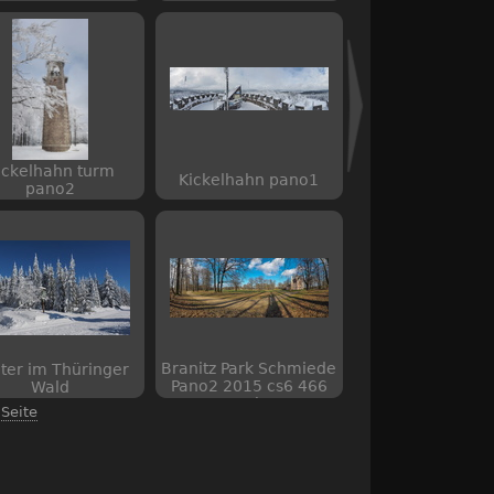
ickelhahn turm
Kickelhahn pano1
pano2
Branitz Park Schmiede
ter im Thüringer
Pano2 2015 cs6 466
Wald
web
 Seite