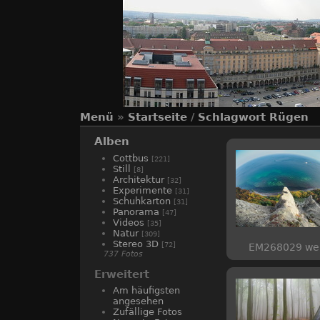
Menü
»
Startseite
/
Schlagwort
Rügen
Alben
Cottbus
[221]
Still
[8]
Architektur
[32]
Experimente
[31]
Schuhkarton
[31]
Panorama
[47]
Videos
[35]
Natur
[309]
Stereo 3D
[72]
EM268029 we
737 Fotos
Erweitert
Am häufigsten
angesehen
Zufällige Fotos