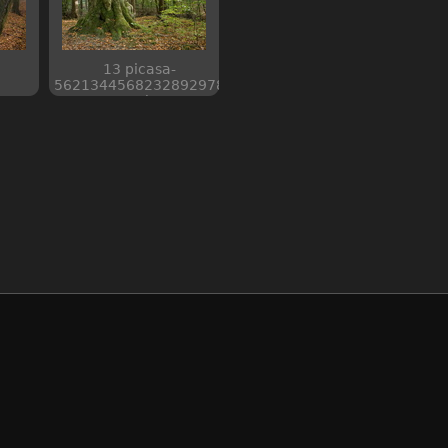
13 picasa-
5621344568232892978
web