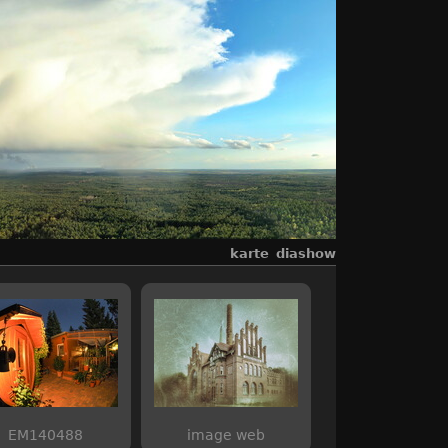
karte
diashow
EM140488
image web