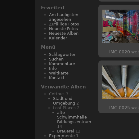
Erweitert
Am häufigsten
angesehen
Zufällige Fotos
Neueste Fotos
Neueste Alben
Kalender
Menü
IMG 0020 we
Schlagwörter
Suchen
Kommentare
Info
Weltkarte
Kontakt
Verwandte Alben
Cottbus
3
Stadt und
Umgebung
2
IMG 0025 we
Lost Places
2
alte
Schwimmhalle
Bildungszentrum
14
Brauerei
12
Experimente
1