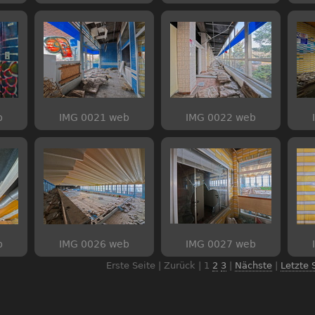
b
IMG 0021 web
IMG 0022 web
b
IMG 0026 web
IMG 0027 web
Erste Seite | Zurück |
1
2
3
|
Nächste
|
Letzte 