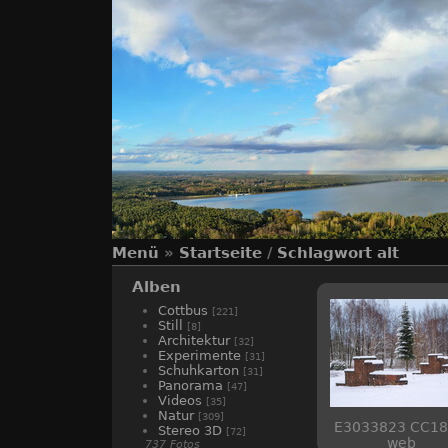
Menü
»
Startseite
/
Schlagwort
alt
Alben
Cottbus
[221]
Still
[8]
Architektur
[32]
Experimente
[31]
Schuhkarton
[31]
Panorama
[47]
Videos
[35]
Natur
[309]
E3033823 CC18
Stereo 3D
[72]
web
737 Fotos