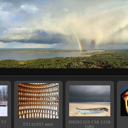
 57
EM281320 CS6 1158
E5132057 web
hdtv