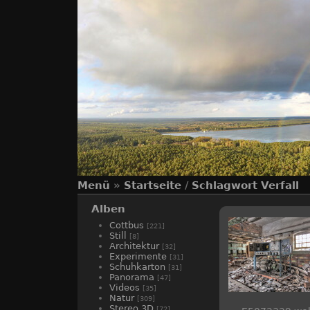
Menü
»
Startseite
/
Schlagwort
Verfall
Alben
Cottbus
[221]
Still
[8]
Architektur
[32]
Experimente
[31]
Schuhkarton
[31]
Panorama
[47]
Videos
[35]
Natur
[309]
Stereo 3D
[72]