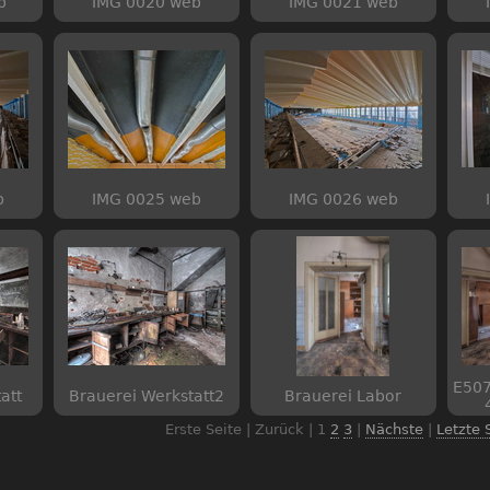
b
IMG 0020 web
IMG 0021 web
b
IMG 0025 web
IMG 0026 web
E507
att
Brauerei Werkstatt2
Brauerei Labor
Erste Seite | Zurück |
1
2
3
|
Nächste
|
Letzte 