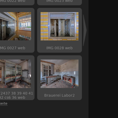
IMG 0022 web
IMG 0023 web
IMG 0027 web
IMG 0028 web
2437 38 39 40 41
Brauerei Labor2
42 cs6 36 web
Seite