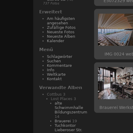
E5072329 we
737 Fotos
Erweitert
Am häufigsten
angesehen
Zufällige Fotos
Neueste Fotos
Neueste Alben
Kalender
Menü
IMG 0024 we
Schlagwörter
Suchen
Kommentare
Info
Weltkarte
Kontakt
Verwandte Alben
Cottbus
3
Lost Places
3
alte
Brauerei Werkst
Schwimmhalle
Bildungszentrum
14
Brauerei
19
Tuchkontor
Lieberoser Str.