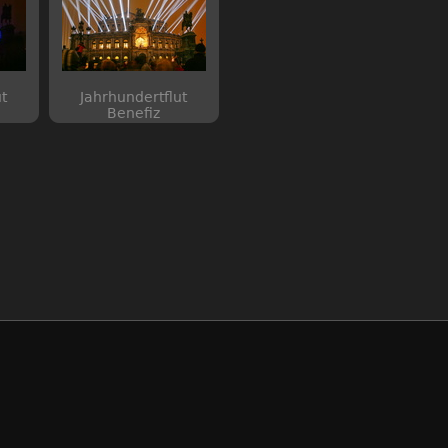
t
Jahrhundertflut
Benefiz