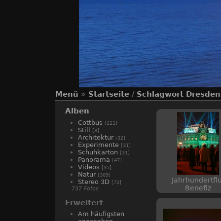
Menü
»
Startseite
/
Schlagwort
Dresden
Alben
Cottbus
[221]
Still
[8]
Architektur
[32]
Experimente
[31]
Schuhkarton
[31]
Panorama
[47]
Videos
[35]
Natur
[309]
Jahrhundertflu
Stereo 3D
[72]
Benefiz
737 Fotos
Erweitert
Am häufigsten