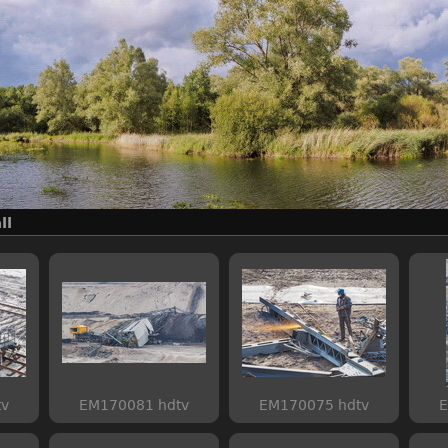
ll
tv
EM170081 hdtv
EM170075 hdtv
E