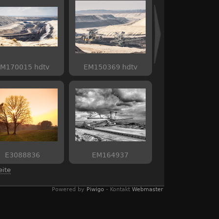
M170015 hdtv
EM150369 hdtv
E3088836
EM164937
eite
Powered by
Piwigo
- Kontakt
Webmaster