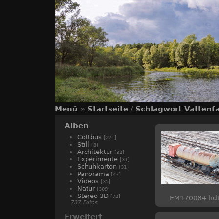
Menü
»
Startseite
/
Schlagwort
Vattenfa
Alben
Cottbus
[221]
Still
[8]
Architektur
[32]
Experimente
[31]
Schuhkarton
[31]
Panorama
[47]
Videos
[35]
Natur
[309]
Stereo 3D
[72]
EM170084 hd
737 Fotos
Erweitert