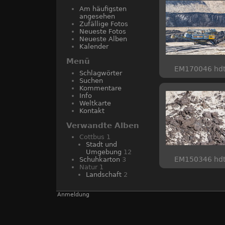
Am häufigsten
angesehen
Zufällige Fotos
Neueste Fotos
Neueste Alben
Kalender
Menü
EM170046 hd
Schlagwörter
Suchen
Kommentare
Info
Weltkarte
Kontakt
Verwandte Alben
Cottbus
1
Stadt und
Umgebung
12
EM150346 hd
Schuhkarton
3
Natur
1
Landschaft
2
Anmeldung