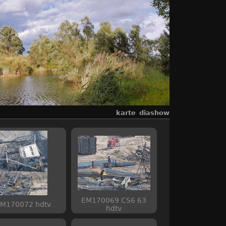
karte
diashow
EM170069 CS6 63
M170072 hdtv
hdtv