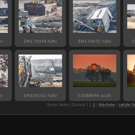
tv
EM170044 hdtv
EM170035 hdtv
E
tv
EM150332 hdtv
E3088848 acd5
Erste Seite | Zurück |
1
2
|
Nächste
|
Letzte S