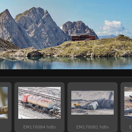
EM170084 hdtv
EM170081 hdtv
E