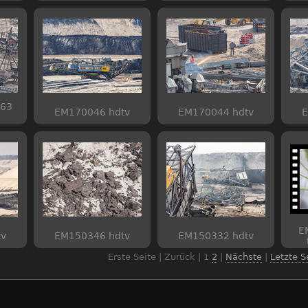
 63
EM170046 hdtv
EM170044 hdtv
E
E
tv
EM150346 hdtv
EM150332 hdtv
Erste Seite | Zurück |
1
2
|
Nächste
|
Letzte S