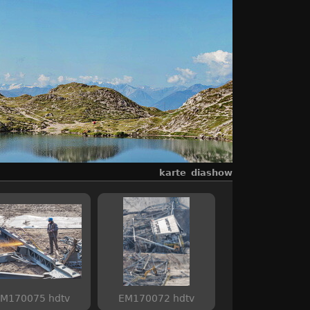
karte
diashow
M170075 hdtv
EM170072 hdtv