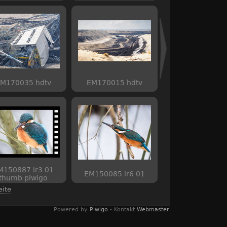
M170035 hdtv
EM170015 hdtv
M150887 lr3 01
EM150085 lr6 01
thumb piwigo
eite
Powered by
Piwigo
- Kontakt
Webmaster