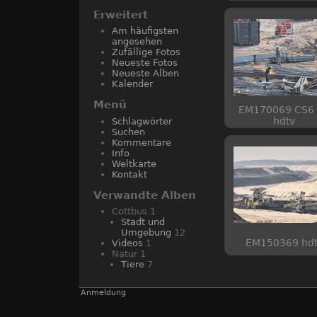
Erweitert
Am häufigsten
angesehen
Zufällige Fotos
Neueste Fotos
Neueste Alben
Kalender
Menü
EM170069 CS6
hdtv
Schlagwörter
Suchen
Kommentare
Info
Weltkarte
Kontakt
Verwandte Alben
Cottbus
1
Stadt und
Umgebung
12
EM150369 hd
Videos
1
Natur
1
Tiere
7
Anmeldung