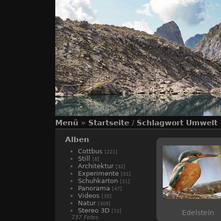
Menü
»
Startseite
/
Schlagwort
Umwelt
Alben
Cottbus
[221]
Still
[8]
Architektur
[32]
Experimente
[31]
Schuhkarton
[31]
Panorama
[47]
Videos
[35]
Natur
[309]
Stereo 3D
[72]
Edelstein
737 Fotos