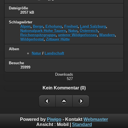
Dateigröße
2057 kB
Schlagwörter
Alpen
,
Berge
,
Erholung
,
Freiheit
,
Land Salzburg
,
Nationalpark Hohe Tauern
,
Natur
,
Österreich
,
Reichenspitzgruppe
,
unterer Wildgerlossee
,
Wandern
,
Wildgerlostal
,
Zittauer Hütte
Alben
Natur
/
Landschaft
Besuche
35999
Downloads
527
Kein Kommentar (0)
Powered by
Piwigo
- Kontakt
Webmaster
Ansicht :
Mobil
|
Standard