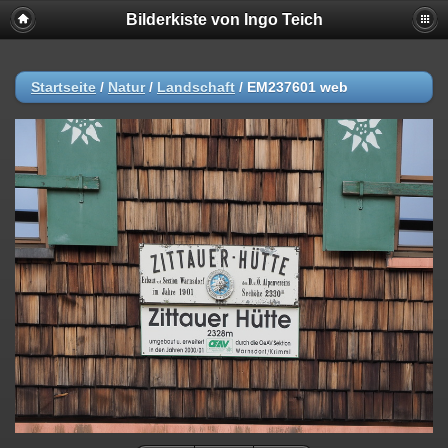
Bilderkiste von Ingo Teich
Startseite
/
Natur
/
Landschaft
/
EM237601 web