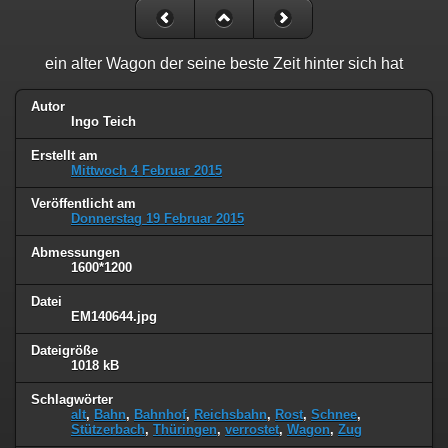
ein alter Wagon der seine beste Zeit hinter sich hat
Autor
Ingo Teich
Erstellt am
Mittwoch 4 Februar 2015
Veröffentlicht am
Donnerstag 19 Februar 2015
Abmessungen
1600*1200
Datei
EM140644.jpg
Dateigröße
1018 kB
Schlagwörter
alt
,
Bahn
,
Bahnhof
,
Reichsbahn
,
Rost
,
Schnee
,
Stützerbach
,
Thüringen
,
verrostet
,
Wagon
,
Zug