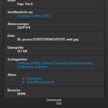
Autor
Ingo Teich
Veröffentlicht am
Sonntag 31 März 2013
Abmessungen
1024*474
Datei
56_picasa-5729753795403787570_web.jpg
Dateigröße
317 kB
Schlagwörter
Cottbus
,
LMBV
,
Ostsee
,
Panorama
,
Renaturierung
,
Schlichow
,
Tagebau
Alben
Panorama
Natur
/
Landschaft
Besuche
26996
Downloads
930