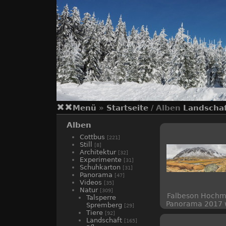
Menü
»
Startseite
/ Alben
Landscha
Alben
Cottbus
[221]
Still
[8]
Architektur
[32]
Experimente
[31]
Schuhkarton
[31]
Panorama
[47]
Videos
[35]
Natur
[309]
Falbeson Hochm
Talsperre
Panorama 2017
Spremberg
[29]
Tiere
[92]
Landschaft
[165]