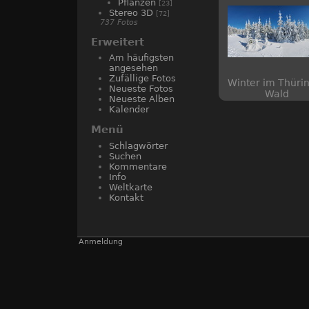
Pflanzen
[23]
Stereo 3D
[72]
737 Fotos
Erweitert
Am häufigsten
angesehen
Zufällige Fotos
Winter im Thüri
Neueste Fotos
Wald
Neueste Alben
Kalender
Menü
Schlagwörter
Suchen
Kommentare
Info
Weltkarte
Kontakt
Anmeldung