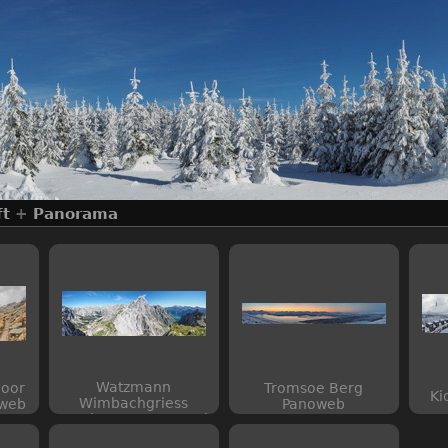
ft
+
Panorama
Watzmann
oor
Tromsoe Berg
Ki
Wimbachgriess
 web
Panoweb
Koenigsee Pano-2 web