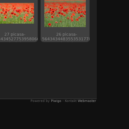
27 picasa-
26 picasa-
3434527753958066
5643434483553531778
web piwigo
web piwigo
Powered by
Piwigo
- Kontakt
Webmaster