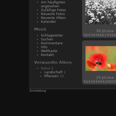
Am häufigsten
angesehen
Zufällige Fotos
Neueste Fotos
Neueste Alben
Kalender
Menü
30 picasa-
56434346614566
Schlagwörter
web piwigo
Suchen
Kommentare
Info
Weltkarte
Kontakt
Verwandte Alben
Natur
2
Landschaft
1
Pflanzen
10
25 picasa-
56434344420005
web piwigo
Anmeldung