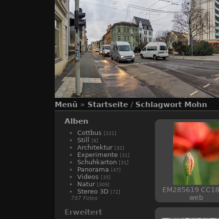
Menü
»
Startseite
/
Schlagwort
Mohn
Alben
Cottbus
[221]
Still
[8]
Architektur
[32]
Experimente
[31]
Schuhkarton
[31]
Panorama
[47]
Videos
[35]
Natur
[309]
EM285619 CC18
Stereo 3D
[72]
web
737 Fotos
Erweitert