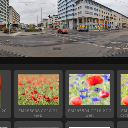
 20
EM285608 CC18 21
EM285594 CC18 22 2
EM
web
web
CC1