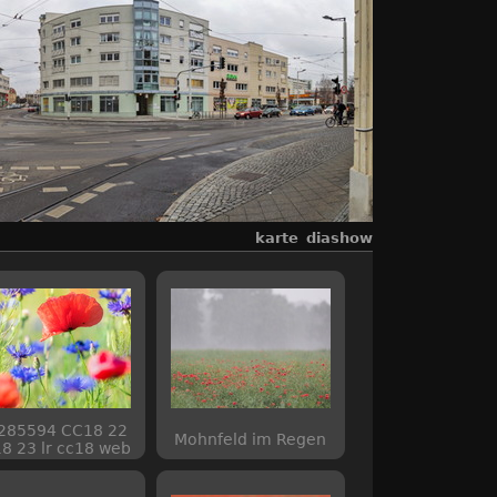
karte
diashow
285594 CC18 22
Mohnfeld im Regen
8 23 lr cc18 web