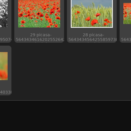
29 picasa-
28 picasa-
95074
5643434616202552642
5643434564255859730
564
web piwigo
web piwigo
40338