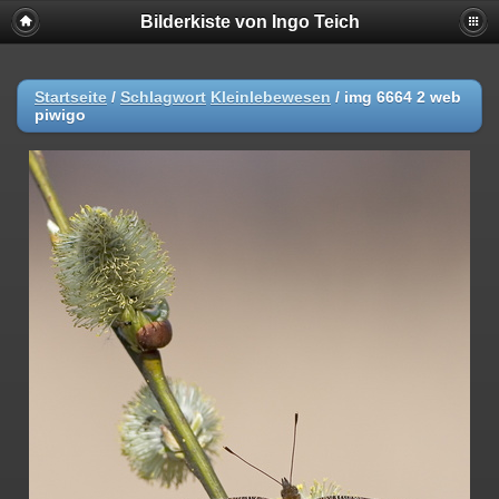
Bilderkiste von Ingo Teich
Startseite
/
Schlagwort
Kleinlebewesen
/
img 6664 2 web
piwigo